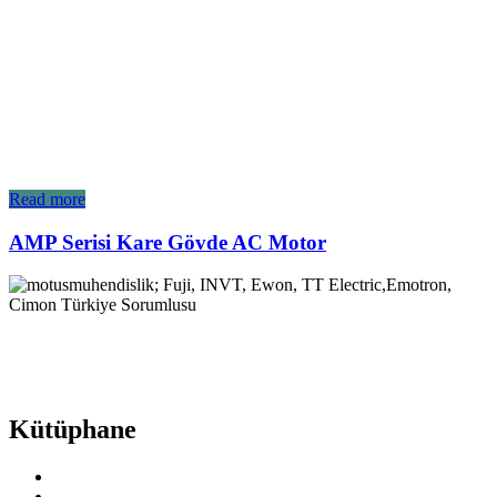
Read more
AMP Serisi Kare Gövde AC Motor
Endüstri sektöründe yenilikçi çözümlerimiz ve müşteri odaklı
yaklaşımımız ile fark yaratıyoruz. Mottomuz ismimizden de
anlaşılacağı gibi makinalara ‘hareket’ katmak.
Kütüphane
Fuji Electric
INVT