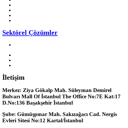
Emotron
TT Motor
Ewon
Cimon
Sektörel Çözümler
Vidalı Hava Kompresör Makinaları Sektörü
Çözüm
lerimiz
Solar Pompa Sektörü Çözüm
lerimiz
HVAC S
ektörü Çözümlerimiz
Vinç Sektörü Çözümlerimiz
İletişim
Merkez: Ziya Gökalp Mah. Süleyman Demirel
Bulvarı Mall Of İstanbul The Office No:7E Kat:17
D.No:136 Başakşehir İstanbul
Şube: Gümüşpınar Mah. Sakızağacı Cad. Nergis
Evleri Sitesi No:12 Kartal/İstanbul