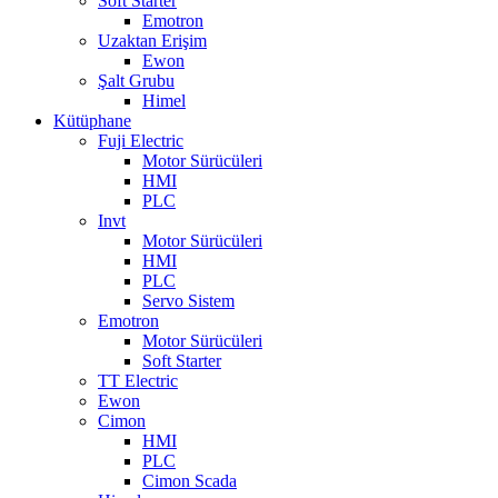
Soft Starter
Emotron
Uzaktan Erişim
Ewon
Şalt Grubu
Himel
Kütüphane
Fuji Electric
Motor Sürücüleri
HMI
PLC
Invt
Motor Sürücüleri
HMI
PLC
Servo Sistem
Emotron
Motor Sürücüleri
Soft Starter
TT Electric
Ewon
Cimon
HMI
PLC
Cimon Scada