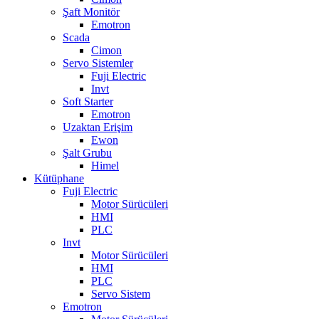
Şaft Monitör
Emotron
Scada
Cimon
Servo Sistemler
Fuji Electric
Invt
Soft Starter
Emotron
Uzaktan Erişim
Ewon
Şalt Grubu
Himel
Kütüphane
Fuji Electric
Motor Sürücüleri
HMI
PLC
Invt
Motor Sürücüleri
HMI
PLC
Servo Sistem
Emotron