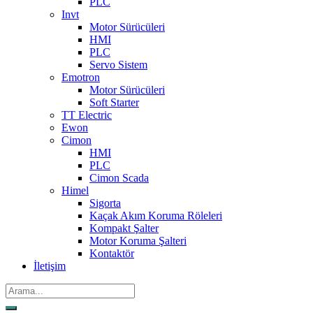
PLC
Invt
Motor Sürücüleri
HMI
PLC
Servo Sistem
Emotron
Motor Sürücüleri
Soft Starter
TT Electric
Ewon
Cimon
HMI
PLC
Cimon Scada
Himel
Sigorta
Kaçak Akım Koruma Röleleri
Kompakt Şalter
Motor Koruma Şalteri
Kontaktör
İletişim