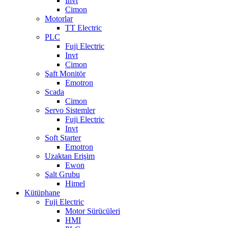
Invt
Cimon
Motorlar
TT Electric
PLC
Fuji Electric
Invt
Cimon
Şaft Monitör
Emotron
Scada
Cimon
Servo Sistemler
Fuji Electric
Invt
Soft Starter
Emotron
Uzaktan Erişim
Ewon
Şalt Grubu
Himel
Kütüphane
Fuji Electric
Motor Sürücüleri
HMI