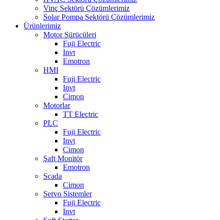
Vinç Sektörü Çözümlerimiz
Solar Pompa Sektörü Çözümlerimiz
Ürünlerimiz
Motor Sürücüleri
Fuji Electric
Invt
Emotron
HMI
Fuji Electric
Invt
Cimon
Motorlar
TT Electric
PLC
Fuji Electric
Invt
Cimon
Şaft Monitör
Emotron
Scada
Cimon
Servo Sistemler
Fuji Electric
Invt