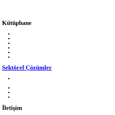
Endüstri sektöründe yenilikçi çözümlerimiz ve müşteri odaklı
yaklaşımımız ile fark yaratıyoruz. Mottomuz ismimizden de
anlaşılacağı gibi makinalara ‘hareket’ katmak.
Kütüphane
Fuji Electric
INVT
Emotron
TT Motor
Ewon
Cimon
Sektörel Çözümler
Vidalı Hava Kompresör Makinaları Sektörü
Çözüm
lerimiz
Solar Pompa Sektörü Çözüm
lerimiz
HVAC S
ektörü Çözümlerimiz
Vinç Sektörü Çözümlerimiz
İletişim