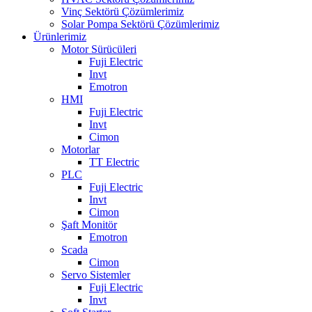
Vinç Sektörü Çözümlerimiz
Solar Pompa Sektörü Çözümlerimiz
Ürünlerimiz
Motor Sürücüleri
Fuji Electric
Invt
Emotron
HMI
Fuji Electric
Invt
Cimon
Motorlar
TT Electric
PLC
Fuji Electric
Invt
Cimon
Şaft Monitör
Emotron
Scada
Cimon
Servo Sistemler
Fuji Electric
Invt