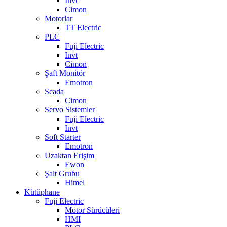
Invt
Cimon
Motorlar
TT Electric
PLC
Fuji Electric
Invt
Cimon
Şaft Monitör
Emotron
Scada
Cimon
Servo Sistemler
Fuji Electric
Invt
Soft Starter
Emotron
Uzaktan Erişim
Ewon
Şalt Grubu
Himel
Kütüphane
Fuji Electric
Motor Sürücüleri
HMI