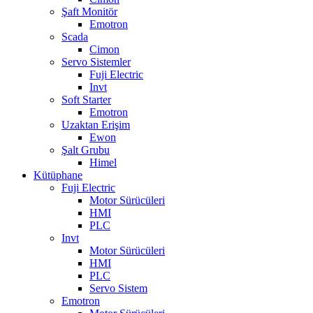
Şaft Monitör
Emotron
Scada
Cimon
Servo Sistemler
Fuji Electric
Invt
Soft Starter
Emotron
Uzaktan Erişim
Ewon
Şalt Grubu
Himel
Kütüphane
Fuji Electric
Motor Sürücüleri
HMI
PLC
Invt
Motor Sürücüleri
HMI
PLC
Servo Sistem
Emotron