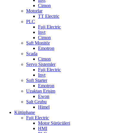
Invt
Cimon
Motorlar
TT Electric
PLC
Fuji Electric
Invt
Cimon
Şaft Monitör
Emotron
Scada
Cimon
Servo Sistemler
Fuji Electric
Invt
Soft Starter
Emotron
Uzaktan Erişim
Ewon
Şalt Grubu
Himel
Kütüphane
Fuji Electric
Motor Sürücüleri
HMI