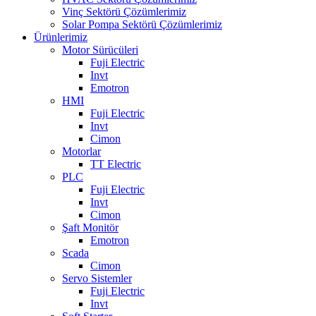
Vinç Sektörü Çözümlerimiz
Solar Pompa Sektörü Çözümlerimiz
Ürünlerimiz
Motor Sürücüleri
Fuji Electric
Invt
Emotron
HMI
Fuji Electric
Invt
Cimon
Motorlar
TT Electric
PLC
Fuji Electric
Invt
Cimon
Şaft Monitör
Emotron
Scada
Cimon
Servo Sistemler
Fuji Electric
Invt