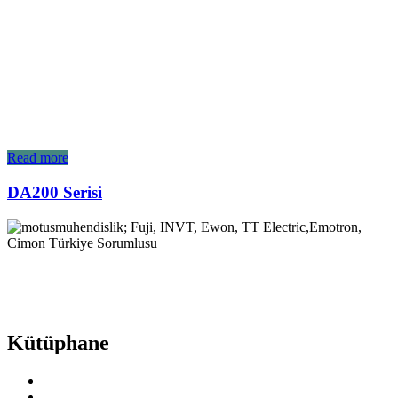
Read more
DA200 Serisi
Endüstri sektöründe yenilikçi çözümlerimiz ve müşteri odaklı
yaklaşımımız ile fark yaratıyoruz. Mottomuz ismimizden de
anlaşılacağı gibi makinalara ‘hareket’ katmak.
Kütüphane
Fuji Electric
INVT