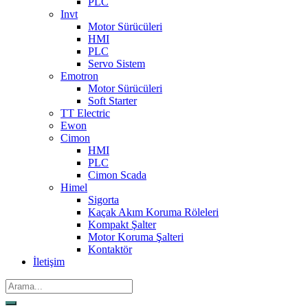
PLC
Invt
Motor Sürücüleri
HMI
PLC
Servo Sistem
Emotron
Motor Sürücüleri
Soft Starter
TT Electric
Ewon
Cimon
HMI
PLC
Cimon Scada
Himel
Sigorta
Kaçak Akım Koruma Röleleri
Kompakt Şalter
Motor Koruma Şalteri
Kontaktör
İletişim