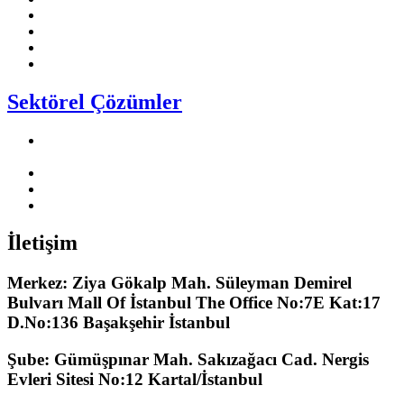
Emotron
TT Motor
Ewon
Cimon
Sektörel Çözümler
Vidalı Hava Kompresör Makinaları Sektörü
Çözüm
lerimiz
Solar Pompa Sektörü Çözüm
lerimiz
HVAC S
ektörü Çözümlerimiz
Vinç Sektörü Çözümlerimiz
İletişim
Merkez: Ziya Gökalp Mah. Süleyman Demirel
Bulvarı Mall Of İstanbul The Office No:7E Kat:17
D.No:136 Başakşehir İstanbul
Şube: Gümüşpınar Mah. Sakızağacı Cad. Nergis
Evleri Sitesi No:12 Kartal/İstanbul