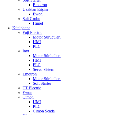
Soft Starter
Emotron
Uzaktan Erişim
Ewon
Şalt Grubu
Himel
Kütüphane
Fuji Electric
Motor Sürücüleri
HMI
PLC
Invt
Motor Sürücüleri
HMI
PLC
Servo Sistem
Emotron
Motor Sürücüleri
Soft Starter
TT Electric
Ewon
Cimon
HMI
PLC
Cimon Scada