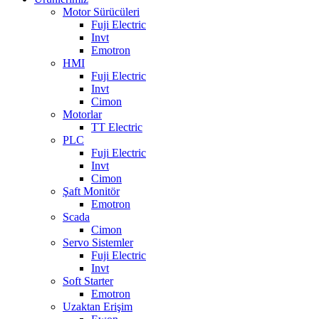
Motor Sürücüleri
Fuji Electric
Invt
Emotron
HMI
Fuji Electric
Invt
Cimon
Motorlar
TT Electric
PLC
Fuji Electric
Invt
Cimon
Şaft Monitör
Emotron
Scada
Cimon
Servo Sistemler
Fuji Electric
Invt
Soft Starter
Emotron
Uzaktan Erişim