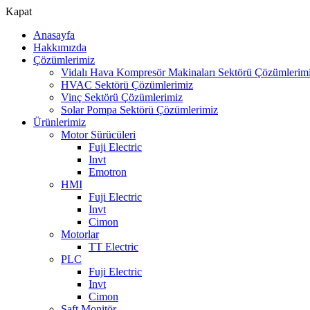
Kapat
Anasayfa
Hakkımızda
Çözümlerimiz
Vidalı Hava Kompresör Makinaları Sektörü Çözümlerim
HVAC Sektörü Çözümlerimiz
Vinç Sektörü Çözümlerimiz
Solar Pompa Sektörü Çözümlerimiz
Ürünlerimiz
Motor Sürücüleri
Fuji Electric
Invt
Emotron
HMI
Fuji Electric
Invt
Cimon
Motorlar
TT Electric
PLC
Fuji Electric
Invt
Cimon
Şaft Monitör