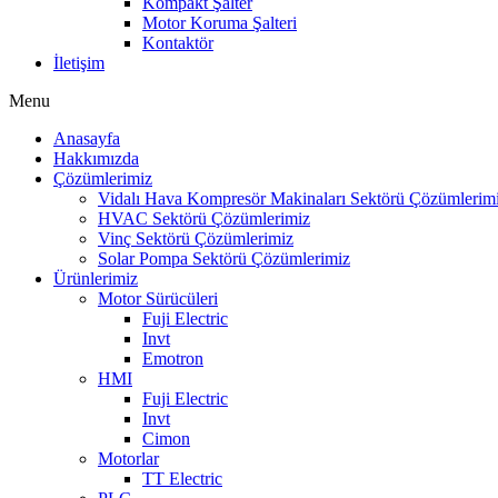
Kompakt Şalter
Motor Koruma Şalteri
Kontaktör
İletişim
Menu
Anasayfa
Hakkımızda
Çözümlerimiz
Vidalı Hava Kompresör Makinaları Sektörü Çözümlerim
HVAC Sektörü Çözümlerimiz
Vinç Sektörü Çözümlerimiz
Solar Pompa Sektörü Çözümlerimiz
Ürünlerimiz
Motor Sürücüleri
Fuji Electric
Invt
Emotron
HMI
Fuji Electric
Invt
Cimon
Motorlar
TT Electric