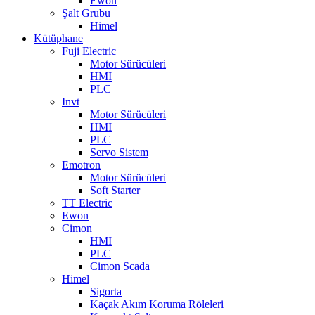
Ewon
Şalt Grubu
Himel
Kütüphane
Fuji Electric
Motor Sürücüleri
HMI
PLC
Invt
Motor Sürücüleri
HMI
PLC
Servo Sistem
Emotron
Motor Sürücüleri
Soft Starter
TT Electric
Ewon
Cimon
HMI
PLC
Cimon Scada
Himel
Sigorta
Kaçak Akım Koruma Röleleri