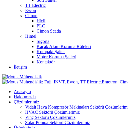
Soft Starter
TT Electric
Ewon
Cimon
HMI
PLC
Cimon Scada
Himel
Sigorta
Kaçak Akım Koruma Röleleri
Kompakt Şalter
Motor Koruma Şalteri
Kontaktör
İletişim
Anasayfa
Hakkımızda
Çözümlerimiz
Vidalı Hava Kompresör Makinaları Sektörü Çözümlerim
HVAC Sektörü Çözümlerimiz
Vinç Sektörü Çözümlerimiz
Solar Pompa Sektörü Çözümlerimiz
Ürünlerimiz