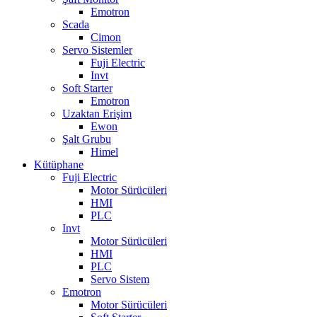
Emotron
Scada
Cimon
Servo Sistemler
Fuji Electric
Invt
Soft Starter
Emotron
Uzaktan Erişim
Ewon
Şalt Grubu
Himel
Kütüphane
Fuji Electric
Motor Sürücüleri
HMI
PLC
Invt
Motor Sürücüleri
HMI
PLC
Servo Sistem
Emotron
Motor Sürücüleri