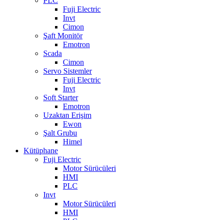
PLC
Fuji Electric
Invt
Cimon
Şaft Monitör
Emotron
Scada
Cimon
Servo Sistemler
Fuji Electric
Invt
Soft Starter
Emotron
Uzaktan Erişim
Ewon
Şalt Grubu
Himel
Kütüphane
Fuji Electric
Motor Sürücüleri
HMI
PLC
Invt
Motor Sürücüleri
HMI