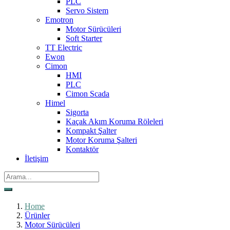
PLC
Servo Sistem
Emotron
Motor Sürücüleri
Soft Starter
TT Electric
Ewon
Cimon
HMI
PLC
Cimon Scada
Himel
Sigorta
Kaçak Akım Koruma Röleleri
Kompakt Şalter
Motor Koruma Şalteri
Kontaktör
İletişim
Home
Ürünler
Motor Sürücüleri